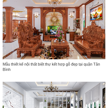
cấp.
Mẫu thiết kế nội thất biệt thự kết hợp gỗ đẹp tại quận Tân
Bình
Tạo không gian sống thân thiện với
môi trường
Thiết kế nội thất biệt thự gỗ tự nhiên không chỉ mang lại vẻ