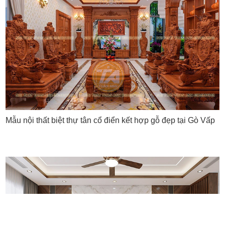
Mẫu nội thất biệt thự tân cổ điển kết hợp gỗ đẹp tại Gò Vấp