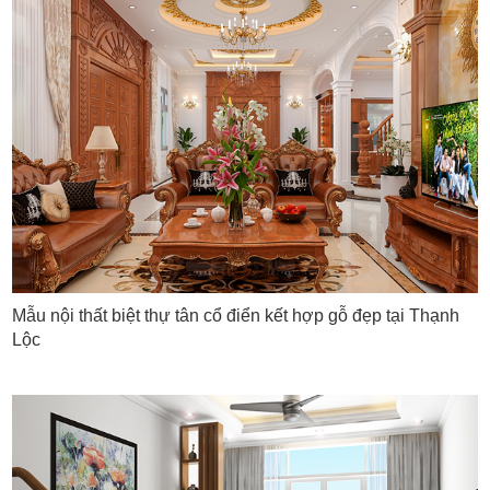
Thiết kế nội thất biệt thự gỗ tự nhiên có tốt cho
môi trường không?
Đáp án: Sử dụng gỗ tự nhiên trong thiết kế nội thất biệt
–
thự là một lựa chọn thân thiện với môi trường. Gỗ tự nhiên
không gây hại cho sức khỏe con người và tạo ra không
gian sống gần gũi với thiên nhiên.
Kết luận
Thiết kế nội thất biệt thự gỗ tự nhiên mang lại sự đẳng cấp,
gần gũi và thoải mái trong không gian sống. Với sự kết
hợp giữa gỗ và các vật liệu khác, thiết kế này tạo ra một
Mẫu nội thất biệt thự tân cổ điển kết hợp gỗ đẹp tại Thạnh
không gian sống sang trọng và tinh tế. Đồng thời, việc sử
Lộc
dụng gỗ tự nhiên trong thiết kế nội thất còn mang lại lợi ích
cho môi trường và sức khỏe con người. Hy vọng rằng
thông tin này giúp bạn hiểu rõ hơn về lợi ích và ý nghĩa
của việc sử dụng gỗ tự nhiên trong thiết kế nội thất biệt
thự.