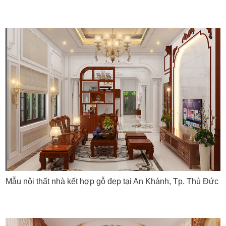
Các câu hỏi thường gặp về thiết kế
nội thất biệt thự gỗ tự nhiên
Gỗ tự nhiên có những đặc điểm nổi bật nào
trong thiết kế nội thất biệt thự?
Đáp án: Gỗ tự nhiên mang lại vẻ đẹp, đẳng cấp và tính
–
cá nhân cho không gian sống. Nó còn đem lại sự gần gũi
và thoải mái trong không gian sống.
Phong cách thiết kế nào phù hợp với gỗ tự
nhiên trong biệt thự?
Đáp án: Gỗ tự nhiên phù hợp với cả phong cách hiện đại
–
và cổ điển. Với phong cách hiện đại, gỗ tự nhiên được sử
Mẫu nội thất nhà kết hợp gỗ đẹp tại An Khánh, Tp. Thủ Đức
dụng để tạo nên không gian sống sang trọng và tiện nghi.
Trong khi đó, với phong cách cổ điển, gỗ tự nhiên mang
đến vẻ đẹp truyền thống và lịch sự.