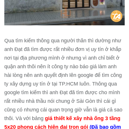
Qua tìm kiếm thông qua người thân thì dường như
anh Đạt đã tìm được rất nhiều đơn vị uy tín ở khắp
nơi tại địa phương mình ở nhưng vì anh chỉ biết ở
quận anh thôi nên ít công ty nào báo giá làm anh
hài lòng nên anh quyết định lên google để tìm công
ty xây dựng uy tín ở tại TP.HCM luôn. Thông qua
google tìm kiếm thì anh Đạt đã tìm được cho mình
rất nhiều nhà thầu nói chung ở Sài Gòn thì cái gì
cũng có nhưng cái quan trọng giờ vẫn là giá cả sao
thôi. Và với bảng
giá thiết kế xây nhà ống 3 tầng
5x20 phong cách hiện đại trọn gói
(Đã bao gồm